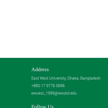
Address
East West University, Dhaka, Bangladesh
+880 17 9776 0696
ewuesc_1999@ewubd.edu
Follow Us